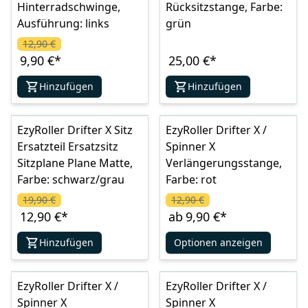
Hinterradschwinge,
Rücksitzstange, Farbe:
Ausführung: links
grün
12,90 €
9,90 €
*
25,00 €
*
Hinzufügen
Hinzufügen
EzyRoller Drifter X Sitz
EzyRoller Drifter X /
Ersatzteil Ersatzsitz
Spinner X
Sitzplane Plane Matte,
Verlängerungsstange,
Farbe: schwarz/grau
Farbe: rot
19,90 €
12,90 €
12,90 €
*
ab
9,90 €
*
Hinzufügen
Optionen anzeigen
EzyRoller Drifter X /
EzyRoller Drifter X /
Spinner X
Spinner X