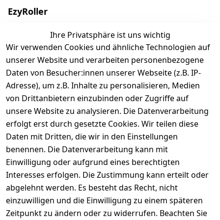
EzyRoller
Finde deinen Ezyroller
Ihre Privatsphäre ist uns wichtig
Wir verwenden Cookies und ähnliche Technologien auf
Modelle
unserer Website und verarbeiten personenbezogene
EzyRoller Originals
Daten von Besucher:innen unserer Webseite (z.B. IP-
EzyRoller X-Series
Adresse), um z.B. Inhalte zu personalisieren, Medien
Zubehör
von Drittanbietern einzubinden oder Zugriffe auf
Ersatzteile
unsere Website zu analysieren. Die Datenverarbeitung
erfolgt erst durch gesetzte Cookies. Wir teilen diese
Sale & Bundle-Angebote
Daten mit Dritten, die wir in den Einstellungen
Händler werden
benennen. Die Datenverarbeitung kann mit
Über uns
Einwilligung oder aufgrund eines berechtigten
Interesses erfolgen. Die Zustimmung kann erteilt oder
abgelehnt werden. Es besteht das Recht, nicht
Shop & Kontakt
einzuwilligen und die Einwilligung zu einem späteren
EzyRoller Pflege & Garantie
Zeitpunkt zu ändern oder zu widerrufen. Beachten Sie