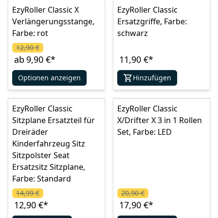
EzyRoller Classic X
EzyRoller Classic
Verlängerungsstange,
Ersatzgriffe, Farbe:
Farbe: rot
schwarz
12,90 €
ab
9,90 €
*
11,90 €
*
Optionen anzeigen
Hinzufügen
EzyRoller Classic
EzyRoller Classic
Sitzplane Ersatzteil für
X/Drifter X 3 in 1 Rollen
Dreiräder
Set, Farbe: LED
Kinderfahrzeug Sitz
Sitzpolster Seat
Ersatzsitz Sitzplane,
Farbe: Standard
14,99 €
20,90 €
12,90 €
*
17,90 €
*