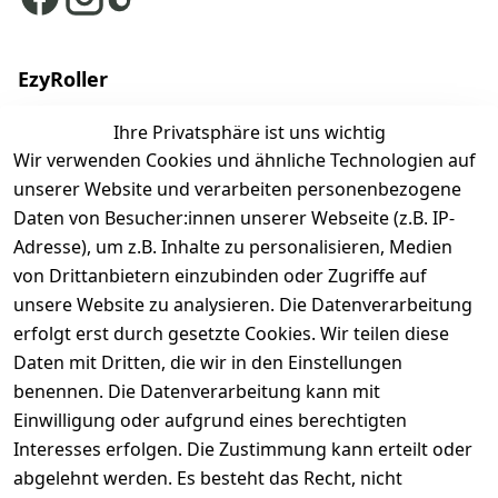
EzyRoller
Finde deinen Ezyroller
Ihre Privatsphäre ist uns wichtig
Wir verwenden Cookies und ähnliche Technologien auf
Modelle
unserer Website und verarbeiten personenbezogene
EzyRoller Originals
Daten von Besucher:innen unserer Webseite (z.B. IP-
EzyRoller X-Series
Adresse), um z.B. Inhalte zu personalisieren, Medien
Zubehör
von Drittanbietern einzubinden oder Zugriffe auf
Ersatzteile
unsere Website zu analysieren. Die Datenverarbeitung
erfolgt erst durch gesetzte Cookies. Wir teilen diese
Sale & Bundle-Angebote
Daten mit Dritten, die wir in den Einstellungen
Händler werden
benennen. Die Datenverarbeitung kann mit
Über uns
Einwilligung oder aufgrund eines berechtigten
Interesses erfolgen. Die Zustimmung kann erteilt oder
abgelehnt werden. Es besteht das Recht, nicht
Shop & Kontakt