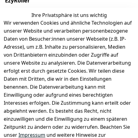
EzyRoller
Finde deinen Ezyroller
Ihre Privatsphäre ist uns wichtig
Wir verwenden Cookies und ähnliche Technologien auf
Modelle
unserer Website und verarbeiten personenbezogene
EzyRoller Originals
Daten von Besucher:innen unserer Webseite (z.B. IP-
EzyRoller X-Series
Adresse), um z.B. Inhalte zu personalisieren, Medien
Zubehör
von Drittanbietern einzubinden oder Zugriffe auf
Ersatzteile
unsere Website zu analysieren. Die Datenverarbeitung
erfolgt erst durch gesetzte Cookies. Wir teilen diese
Sale & Bundle-Angebote
Daten mit Dritten, die wir in den Einstellungen
Händler werden
benennen. Die Datenverarbeitung kann mit
Über uns
Einwilligung oder aufgrund eines berechtigten
Interesses erfolgen. Die Zustimmung kann erteilt oder
abgelehnt werden. Es besteht das Recht, nicht
Shop & Kontakt
einzuwilligen und die Einwilligung zu einem späteren
EzyRoller Pflege & Garantie
Zeitpunkt zu ändern oder zu widerrufen. Beachten Sie
unser
Impressum
und weitere Hinweise zur
Widerrufs­recht