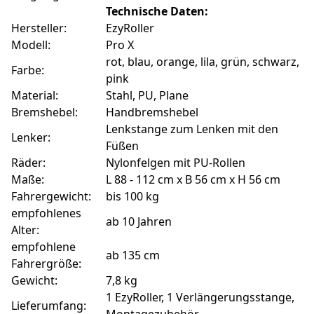
Technische Daten:
Hersteller:
EzyRoller
Modell:
Pro X
rot, blau, orange, lila, grün, schwarz,
Farbe:
pink
Material:
Stahl, PU, Plane
Bremshebel:
Handbremshebel
Lenkstange zum Lenken mit den
Lenker:
Füßen
Räder:
Nylonfelgen mit PU-Rollen
Maße:
L 88 - 112 cm x B 56 cm x H 56 cm
Fahrergewicht:
bis 100 kg
empfohlenes
ab 10 Jahren
Alter:
empfohlene
ab 135 cm
Fahrergröße:
Gewicht:
7,8 kg
1 EzyRoller, 1 Verlängerungsstange,
Lieferumfang: