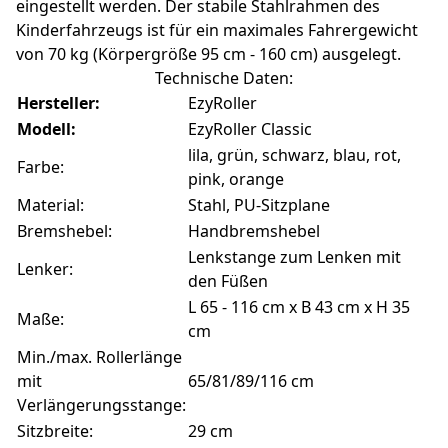
eingestellt werden. Der stabile Stahlrahmen des
Kinderfahrzeugs ist für ein maximales Fahrergewicht
von 70 kg (Körpergröße 95 cm - 160 cm) ausgelegt.
Technische Daten:
Hersteller:
EzyRoller
Modell:
EzyRoller Classic
lila, grün, schwarz, blau, rot,
Farbe:
pink, orange
Material:
Stahl, PU-Sitzplane
Bremshebel:
Handbremshebel
Lenkstange zum Lenken mit
Lenker:
den Füßen
L 65 - 116 cm x B 43 cm x H 35
Maße:
cm
Min./max. Rollerlänge
mit
65/81/89/116 cm
Verlängerungsstange:
Sitzbreite:
29 cm