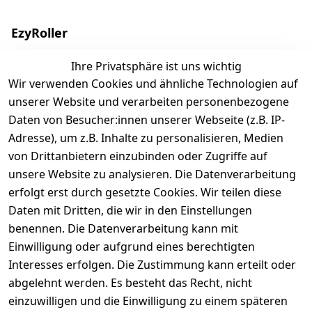
EzyRoller
Finde deinen Ezyroller
Ihre Privatsphäre ist uns wichtig
Wir verwenden Cookies und ähnliche Technologien auf
Modelle
unserer Website und verarbeiten personenbezogene
EzyRoller Originals
Daten von Besucher:innen unserer Webseite (z.B. IP-
EzyRoller X-Series
Adresse), um z.B. Inhalte zu personalisieren, Medien
Zubehör
von Drittanbietern einzubinden oder Zugriffe auf
Ersatzteile
unsere Website zu analysieren. Die Datenverarbeitung
erfolgt erst durch gesetzte Cookies. Wir teilen diese
Sale & Bundle-Angebote
Daten mit Dritten, die wir in den Einstellungen
Händler werden
benennen. Die Datenverarbeitung kann mit
Über uns
Einwilligung oder aufgrund eines berechtigten
Interesses erfolgen. Die Zustimmung kann erteilt oder
abgelehnt werden. Es besteht das Recht, nicht
Shop & Kontakt
einzuwilligen und die Einwilligung zu einem späteren