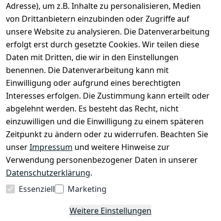
Adresse), um z.B. Inhalte zu personalisieren, Medien
Zubehör
von Drittanbietern einzubinden oder Zugriffe auf
Ersatzteile
unsere Website zu analysieren. Die Datenverarbeitung
erfolgt erst durch gesetzte Cookies. Wir teilen diese
Sale & Bundle-Angebote
Daten mit Dritten, die wir in den Einstellungen
Händler werden
benennen. Die Datenverarbeitung kann mit
Über uns
Einwilligung oder aufgrund eines berechtigten
Interesses erfolgen. Die Zustimmung kann erteilt oder
abgelehnt werden. Es besteht das Recht, nicht
Shop & Kontakt
einzuwilligen und die Einwilligung zu einem späteren
EzyRoller Pflege & Garantie
Zeitpunkt zu ändern oder zu widerrufen. Beachten Sie
unser
Impressum
und weitere Hinweise zur
Widerrufs­recht
Verwendung personenbezogener Daten in unserer
Widerruf absenden
Datenschutzerklärung
.
Impressum
Essenziell
Marketing
Daten­schutz­erklärung
Weitere Einstellungen
AGB