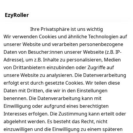
EzyRoller
Finde deinen Ezyroller
Ihre Privatsphäre ist uns wichtig
Wir verwenden Cookies und ähnliche Technologien auf
Modelle
unserer Website und verarbeiten personenbezogene
EzyRoller Originals
Daten von Besucher:innen unserer Webseite (z.B. IP-
EzyRoller X-Series
Adresse), um z.B. Inhalte zu personalisieren, Medien
Zubehör
von Drittanbietern einzubinden oder Zugriffe auf
Ersatzteile
unsere Website zu analysieren. Die Datenverarbeitung
erfolgt erst durch gesetzte Cookies. Wir teilen diese
Sale & Bundle-Angebote
Daten mit Dritten, die wir in den Einstellungen
Händler werden
benennen. Die Datenverarbeitung kann mit
Über uns
Einwilligung oder aufgrund eines berechtigten
Interesses erfolgen. Die Zustimmung kann erteilt oder
abgelehnt werden. Es besteht das Recht, nicht
Shop & Kontakt
einzuwilligen und die Einwilligung zu einem späteren