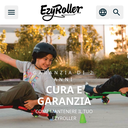
GARANZIA DI 2
ANNI
CURA E
GARANZIA
COME MANTENERE IL TUO
EZYROLLER