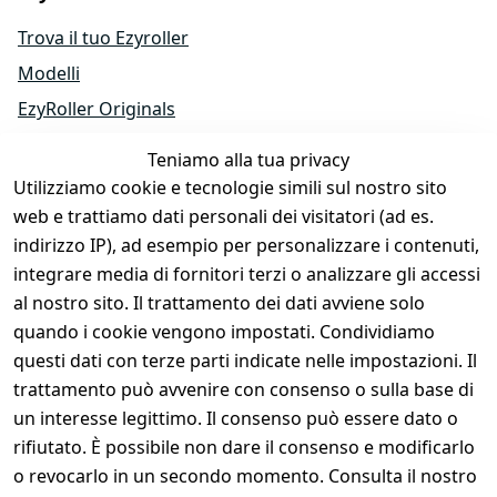
Trova il tuo Ezyroller
Modelli
EzyRoller Originals
EzyRoller X-Series
Teniamo alla tua privacy
Accessori
Utilizziamo cookie e tecnologie simili sul nostro sito
Ricambi
web e trattiamo dati personali dei visitatori (ad es.
indirizzo IP), ad esempio per personalizzare i contenuti,
Offerte e bundle
integrare media di fornitori terzi o analizzare gli accessi
Diventa rivenditore
al nostro sito. Il trattamento dei dati avviene solo
Chi siamo
quando i cookie vengono impostati. Condividiamo
questi dati con terze parti indicate nelle impostazioni. Il
trattamento può avvenire con consenso o sulla base di
Shop e Contatti
un interesse legittimo. Il consenso può essere dato o
Cura dell’EzyRoller & Garanzia
rifiutato. È possibile non dare il consenso e modificarlo
o revocarlo in un secondo momento. Consulta il nostro
Diritto di recesso