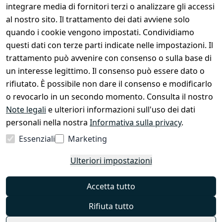
integrare media di fornitori terzi o analizzare gli accessi
Diventa rivenditore
al nostro sito. Il trattamento dei dati avviene solo
Chi siamo
quando i cookie vengono impostati. Condividiamo
questi dati con terze parti indicate nelle impostazioni. Il
trattamento può avvenire con consenso o sulla base di
Shop e Contatti
un interesse legittimo. Il consenso può essere dato o
Cura dell’EzyRoller & Garanzia
rifiutato. È possibile non dare il consenso e modificarlo
o revocarlo in un secondo momento. Consulta il nostro
Diritto di recesso
Note legali
e ulteriori informazioni sull'uso dei dati
Modulo di recesso
personali nella nostra
Informativa sulla privacy
.
Impressum
Essenziali
Marketing
Informativa sulla privacy
Ulteriori impostazioni
Termini e condizioni
FAQ
Accetta tutto
Contatto
Rifiuta tutto