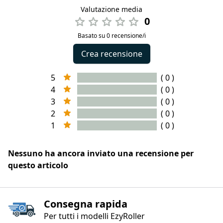
Valutazione media
0
Basato su 0 recensione/i
Crea recensione
5
( 0 )
4
( 0 )
3
( 0 )
2
( 0 )
1
( 0 )
Nessuno ha ancora inviato una recensione per
questo articolo
Consegna rapida
Per tutti i modelli EzyRoller