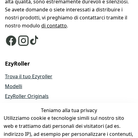
alta qualità, sono estremamente durevoli e silenziosi.
Se avete domande o siete interessati a distribuire i
nostri prodotti, vi preghiamo di contattarci tramite il
nostro modulo
di contatto
.
EzyRoller
Trova il tuo Ezyroller
Modelli
EzyRoller Originals
EzyRoller X-Series
Teniamo alla tua privacy
Accessori
Utilizziamo cookie e tecnologie simili sul nostro sito
Ricambi
web e trattiamo dati personali dei visitatori (ad es.
indirizzo IP), ad esempio per personalizzare i contenuti,
Offerte e bundle