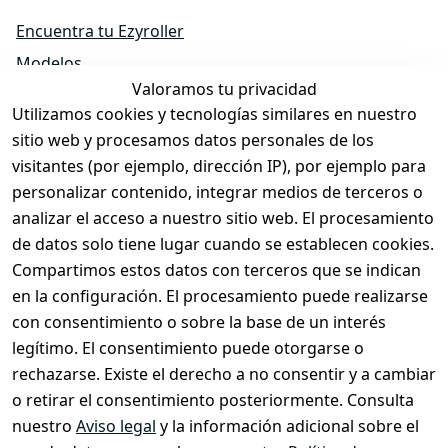
Encuentra tu Ezyroller
Modelos
Valoramos tu privacidad
EzyRoller Originals
Utilizamos cookies y tecnologías similares en nuestro
EzyRoller X-Series
sitio web y procesamos datos personales de los
Accesorios
visitantes (por ejemplo, dirección IP), por ejemplo para
Piezas de repuesto
personalizar contenido, integrar medios de terceros o
analizar el acceso a nuestro sitio web. El procesamiento
Ofertas y packs
de datos solo tiene lugar cuando se establecen cookies.
Hazte distribuidor
Compartimos estos datos con terceros que se indican
Sobre nosotros
en la configuración. El procesamiento puede realizarse
con consentimiento o sobre la base de un interés
legítimo. El consentimiento puede otorgarse o
Tienda y Contacto
rechazarse. Existe el derecho a no consentir y a cambiar
Cuidado de EzyRoller & Garantía
o retirar el consentimiento posteriormente. Consulta
nuestro
Aviso legal
y la información adicional sobre el
Derecho de desistimiento