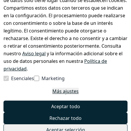
de datos solo tiene lugar cuando se establecen cookies.
Hazte distribuidor
Compartimos estos datos con terceros que se indican
Sobre nosotros
en la configuración. El procesamiento puede realizarse
con consentimiento o sobre la base de un interés
legítimo. El consentimiento puede otorgarse o
Tienda y Contacto
rechazarse. Existe el derecho a no consentir y a cambiar
Cuidado de EzyRoller & Garantía
o retirar el consentimiento posteriormente. Consulta
nuestro
Aviso legal
y la información adicional sobre el
Derecho de desistimiento
uso de datos personales en nuestra
Política de
Formulario de desistimiento
privacidad
.
Aviso legal
Esenciales
Marketing
Política de privacidad
Más ajustes
Términos y condiciones
Preguntas frecuentes
Aceptar todo
Contacto
Rechazar todo
Aceptar selección