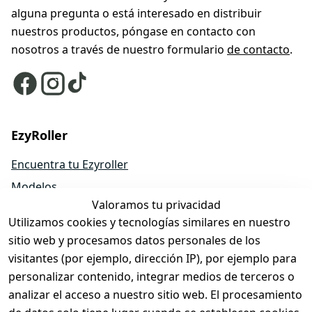
alguna pregunta o está interesado en distribuir
nuestros productos, póngase en contacto con
nosotros a través de nuestro formulario
de contacto
.
EzyRoller
Encuentra tu Ezyroller
Modelos
Valoramos tu privacidad
EzyRoller Originals
Utilizamos cookies y tecnologías similares en nuestro
EzyRoller X-Series
sitio web y procesamos datos personales de los
Accesorios
visitantes (por ejemplo, dirección IP), por ejemplo para
Piezas de repuesto
personalizar contenido, integrar medios de terceros o
analizar el acceso a nuestro sitio web. El procesamiento
Ofertas y packs