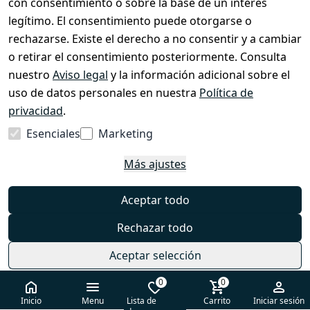
con consentimiento o sobre la base de un interés
legítimo. El consentimiento puede otorgarse o
Tienda y Contacto
rechazarse. Existe el derecho a no consentir y a cambiar
Cuidado de EzyRoller & Garantía
o retirar el consentimiento posteriormente. Consulta
nuestro
Aviso legal
y la información adicional sobre el
Derecho de desistimiento
uso de datos personales en nuestra
Política de
Formulario de desistimiento
privacidad
.
Aviso legal
Esenciales
Marketing
Política de privacidad
Más ajustes
Términos y condiciones
Preguntas frecuentes
Aceptar todo
Contacto
Rechazar todo
Aceptar selección
0
0
© 2026 EzyRoller — Todos los derechos reservados
Inicio
Menu
Lista de
Carrito
Iniciar sesión