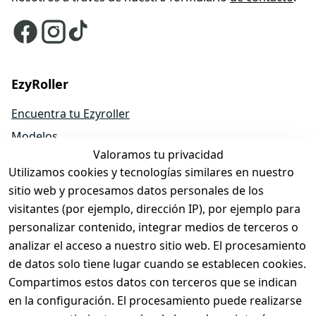
EzyRoller
Encuentra tu Ezyroller
Modelos
Valoramos tu privacidad
EzyRoller Originals
Utilizamos cookies y tecnologías similares en nuestro
EzyRoller X-Series
sitio web y procesamos datos personales de los
Accesorios
visitantes (por ejemplo, dirección IP), por ejemplo para
Piezas de repuesto
personalizar contenido, integrar medios de terceros o
analizar el acceso a nuestro sitio web. El procesamiento
Ofertas y packs
de datos solo tiene lugar cuando se establecen cookies.
Hazte distribuidor
Compartimos estos datos con terceros que se indican
Sobre nosotros
en la configuración. El procesamiento puede realizarse