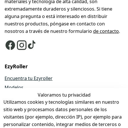
materiales y tecnología de alta calidad, son
extremadamente duraderos y silenciosos. Si tiene
alguna pregunta o está interesado en distribuir
nuestros productos, póngase en contacto con
nosotros a través de nuestro formulario
de contacto
.
EzyRoller
Encuentra tu Ezyroller
Modelos
Valoramos tu privacidad
EzyRoller Originals
Utilizamos cookies y tecnologías similares en nuestro
EzyRoller X-Series
sitio web y procesamos datos personales de los
Accesorios
visitantes (por ejemplo, dirección IP), por ejemplo para
Piezas de repuesto
personalizar contenido, integrar medios de terceros o