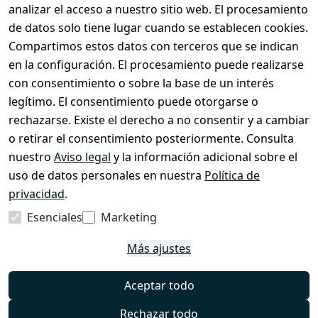
analizar el acceso a nuestro sitio web. El procesamiento
Ofertas y packs
de datos solo tiene lugar cuando se establecen cookies.
Hazte distribuidor
Compartimos estos datos con terceros que se indican
Sobre nosotros
en la configuración. El procesamiento puede realizarse
con consentimiento o sobre la base de un interés
legítimo. El consentimiento puede otorgarse o
Tienda y Contacto
rechazarse. Existe el derecho a no consentir y a cambiar
Cuidado de EzyRoller & Garantía
o retirar el consentimiento posteriormente. Consulta
nuestro
Aviso legal
y la información adicional sobre el
Derecho de desistimiento
uso de datos personales en nuestra
Política de
Formulario de desistimiento
privacidad
.
Aviso legal
Esenciales
Marketing
Política de privacidad
Más ajustes
Términos y condiciones
Preguntas frecuentes
Aceptar todo
Contacto
Rechazar todo