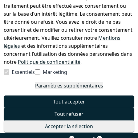
À propos de nous
traitement peut être effectué avec consentement ou
sur la base d’un intérêt légitime. Le consentement peut
être donné ou refusé. Vous avez le droit de ne pas
Boutique & Contact
consentir et de modifier ou retirer votre consentement
Entretien EzyRoller & Garantie
ultérieurement. Veuillez consulter notre
Mentions
légales
et des informations supplémentaires
Droit de rétractation
concernant l’utilisation des données personnelles dans
Formulaire de rétractation
notre
Politique de confidentialité
.
Mentions légales
Essentiels
Marketing
Politique de confidentialité
Paramètres supplémentaires
Conditions générales
FAQ
Tout accepter
Contact
Tout refuser
Accepter la sélection