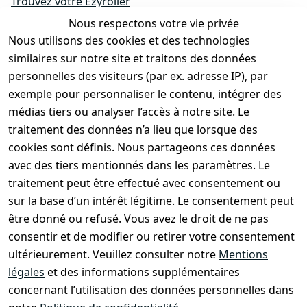
Trouvez votre Ezyroller
Nous respectons votre vie privée
Modèles
Nous utilisons des cookies et des technologies
EzyRoller Originals
similaires sur notre site et traitons des données
EzyRoller X-Series
personnelles des visiteurs (par ex. adresse IP), par
Accessoires
exemple pour personnaliser le contenu, intégrer des
Pièces détachées
médias tiers ou analyser l’accès à notre site. Le
traitement des données n’a lieu que lorsque des
Promotions & offres bundle
cookies sont définis. Nous partageons ces données
Devenir revendeur
avec des tiers mentionnés dans les paramètres. Le
À propos de nous
traitement peut être effectué avec consentement ou
sur la base d’un intérêt légitime. Le consentement peut
être donné ou refusé. Vous avez le droit de ne pas
Boutique & Contact
consentir et de modifier ou retirer votre consentement
Entretien EzyRoller & Garantie
ultérieurement. Veuillez consulter notre
Mentions
légales
et des informations supplémentaires
Droit de rétractation
concernant l’utilisation des données personnelles dans
Formulaire de rétractation